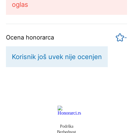
oglas
-
Ocena honorarca
Korisnik još uvek nije ocenjen
Podrška
Bezbednost