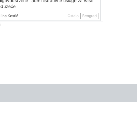
iigovodstvene i administrativne usluge za vaše
eduzeće
lina Kostić
Ostalo
Beograd
i