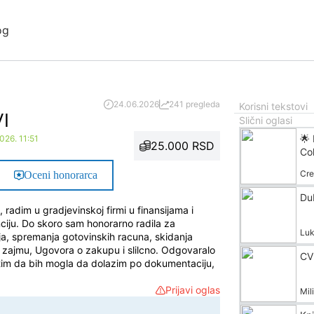
og
24.06.2026
241 pregleda
Korisni tekstovi
I
Slični oglasi
🌟
026. 11:51
25.000 RSD
Col
Cre
Oceni honorarca
Du
adim u gradjevinskoj firmi u finansijama i
iju. Do skoro sam honorarno radila za
Luk
ja, spremanja gotovinskih racuna, skidanja
 zajmu, Ugovora o zakupu i slilcno. Odgovaralo
CV
 s tim da bih mogla da dolazim po dokumentaciju,
Prijavi oglas
Mil