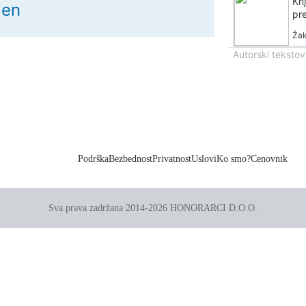
Knj
jen
pr
Žak
Autorski tekstov
Podrška
Bezbednost
Privatnost
Uslovi
Ko smo?
Cenovnik
Sva prava zadržana 2014-2026 HONORARCI D.O.O.