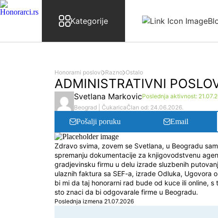
Skip to content
Kategorije
Bl
Honorarni poslovi
Razno
Ostalo
ADMINISTRATIVNI POSLOV
Svetlana Markovic
Poslednja aktivnost: 21.07.2
Beograd | Čukarica
Član od: 24.06.2026.
Pošalji poruku
Email
Zdravo svima, zovem se Svetlana, u Beogradu sam, r
spremanju dokumentacije za knjigovodstvenu agenc
gradjevinsku firmu u delu izrade sluzbenih putovan
ulaznih faktura sa SEF-a, izrade Odluka, Ugovora o
bi mi da taj honorarni rad bude od kuce ili online,
sto znaci da bi odgovarale firme u Beogradu.
Poslednja izmena 21.07.2026