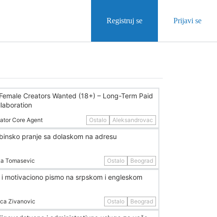
Registruj se
Prijavi se
 Female Creators Wanted (18+) – Long-Term Paid
laboration
ator Core Agent
Ostalo
Aleksandrovac
binsko pranje sa dolaskom na adresu
a Tomasevic
Ostalo
Beograd
 i motivaciono pismo na srpskom i engleskom
ica Zivanovic
Ostalo
Beograd