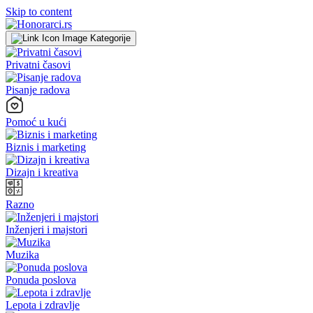
Skip to content
Kategorije
Privatni časovi
Pisanje radova
Pomoć u kući
Biznis i marketing
Dizajn i kreativa
Razno
Inženjeri i majstori
Muzika
Ponuda poslova
Lepota i zdravlje