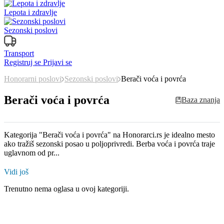
Lepota i zdravlje
Sezonski poslovi
Transport
Registruj se
Prijavi se
Honorarni poslovi
Sezonski poslovi
Berači voća i povrća
Berači voća i povrća
Baza znanja
Kategorija "Berači voća i povrća" na Honorarci.rs je idealno mesto
ako tražiš sezonski posao u poljoprivredi. Berba voća i povrća traje
uglavnom od pr...
Vidi još
Trenutno nema oglasa u ovoj kategoriji.