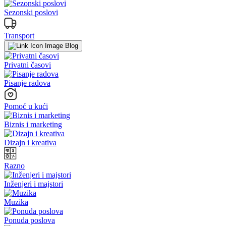
Sezonski poslovi
Transport
Blog
Privatni časovi
Pisanje radova
Pomoć u kući
Biznis i marketing
Dizajn i kreativa
Razno
Inženjeri i majstori
Muzika
Ponuda poslova