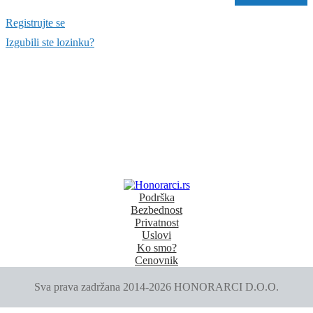
Registrujte se
Izgubili ste lozinku?
Podrška
Bezbednost
Privatnost
Uslovi
Ko smo?
Cenovnik
Sva prava zadržana 2014-2026 HONORARCI D.O.O.