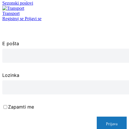
Sezonski poslovi
Transport
Registruj se
Prijavi se
E pošta
Lozinka
Zapamti me