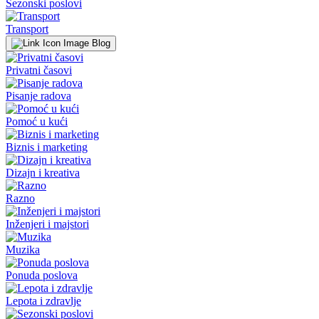
Sezonski poslovi
Transport
Blog
Privatni časovi
Pisanje radova
Pomoć u kući
Biznis i marketing
Dizajn i kreativa
Razno
Inženjeri i majstori
Muzika
Ponuda poslova
Lepota i zdravlje