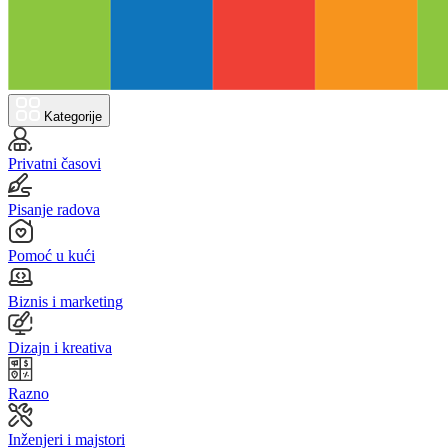
Kategorije
Privatni časovi
Pisanje radova
Pomoć u kući
Biznis i marketing
Dizajn i kreativa
Razno
Inženjeri i majstori