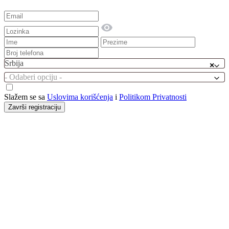
Srbija
×
- Odaberi opciju -
Slažem se sa
Uslovima korišćenja
i
Politikom Privatnosti
Završi registraciju