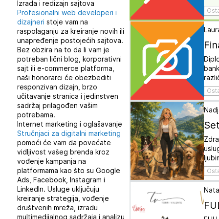
Izrada i redizajn sajtova
Ost
Profesionalni web developeri i
dizajneri
stoje vam na
Laur
raspolaganju za kreiranje novih ili
unapređenje postojećih sajtova.
Fin
Bez obzira na to da li vam je
potreban lični blog, korporativni
Dipl
sajt ili e-commerce platforma,
bank
naši honorarci će obezbediti
razl
responzivan dizajn, brzo
Ost
učitavanje stranica i jedinstven
sadržaj prilagođen vašim
Nadj
potrebama.
Set
Internet marketing i oglašavanje
Stručnjaci za digitalni marketing
Zdra
pomoći će vam da povećate
uslu
vidljivost vašeg brenda kroz
ljub
vođenje kampanja na
platformama kao što su Google
Ost
Ads, Facebook, Instagram i
LinkedIn. Usluge uključuju
Nata
kreiranje strategija, vođenje
FU
društvenih mreža, izradu
multimedijalnog sadržaja i analizu