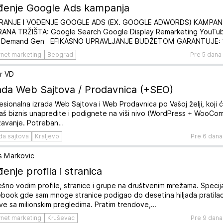
đenje Google Ads kampanja
IRANJE I VOĐENJE GOOGLE ADS (EX. GOOGLE ADWORDS) KAMPA
RANA TRŽIŠTA: Google Search Google Display Remarketing YouTu
 Demand Gen EFIKASNO UPRAVLJANJE BUDŽETOM GARANTUJE: 
rnet marketing
Beograd
Pre 5 dana
r VD
ada Web Sajtova / Prodavnica (+SEO)
esionalna izrada Web Sajtova i Web Prodavnica po Vašoj želji, koji
aš biznis unapredite i podignete na viši nivo (WordPress + WooCom
avanje. Potreban…
da sajtova
Kraljevo
Pre 6 dana
s Markovic
enje profila i stranica
šno vodim profile, stranice i grupe na društvenim mrežama. Specija
book gde sam mnoge stranice podigao do desetina hiljada pratilaca
ve sa milionskim pregledima. Pratim trendove,…
rnet marketing
Kruševac
Pre 9 dana