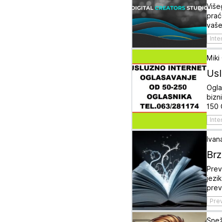
Više
prać
vaše
Inte
Miki
Usl
Ogla
bizn
150 
Inte
Ivan
Brz
Prev
jezi
prev
Pre
Sne