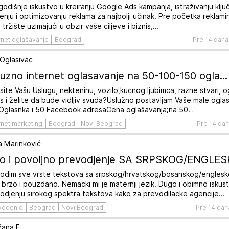
godišnje iskustvo u kreiranju Google Ads kampanja, istraživanju ključ
enju i optimizovanju reklama za najbolji učinak. Pre početka reklamir
 tržište uzimajući u obzir vaše ciljeve i biznis,…
rnet oglašavanje
Beograd
Pre 14 dana
 Oglasivac
uzno internet oglasavanje na 50-100-150 ogla...
site Vašu Uslugu, nekteninu, vozilo,kucnog ljubimca, razne stvari, 
is i želite da bude vidljiv svuda?Uslužno postavljam Vaše male ogl
Oglasnka i 50 Facebook adresaCena oglašavanja;na 50…
rnet marketing
Beograd | Novi Beograd
Pre 14 da
a Marinković
o i povoljno prevodjenje SA SRPSKOG/ENGLESK
odim sve vrste tekstova sa srpskog/hrvatskog/bosanskog/englesk
k brzo i pouzdano. Nemacki mi je maternji jezik. Dugo i obimno iskus
odjenju sirokog spektra tekstova kako za prevodilacke agencije…
vođenje
Beograd | Novi Beograd
Pre 14 dan
žana E