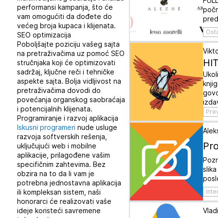
FULL
performansi kampanja, što će
počn
vam omogućiti da dođete do
pred
većeg broja kupaca i klijenata.
Ost
SEO optimizacija
Poboljšajte poziciju vašeg sajta
Vikto
na pretraživačima uz pomoć SEO
HIT
stručnjaka koji će optimizovati
sadržaj, ključne reči i tehničke
Ukol
aspekte sajta. Bolja vidljivost na
knji
pretraživačima dovodi do
govo
povećanja organskog saobraćaja
izda
i potencijalnih klijenata.
Pre
Programiranje i razvoj aplikacija
Iskusni programeri
nude usluge
Alek
razvoja softverskih rešenja,
Pro
uključujući web i mobilne
aplikacije, prilagođene vašim
Pozr
specifičnim zahtevima. Bez
slik
obzira na to da li vam je
pos
potrebna jednostavna aplikacija
Inte
ili kompleksan sistem, naši
honorarci će realizovati vaše
ideje koristeći savremene
Vladi