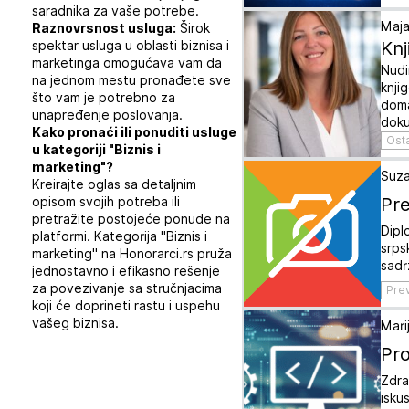
saradnika za vaše potrebe.
Maja
Raznovrsnost usluga:
Širok
Knj
spektar usluga u oblasti biznisa i
marketinga omogućava vam da
Nudi
na jednom mestu pronađete sve
knji
što vam je potrebno za
doma
unapređenje poslovanja.
doku
Kako pronaći ili ponuditi usluge
Ost
u kategoriji "Biznis i
marketing"?
Suza
Kreirajte oglas sa detaljnim
Pre
opisom svojih potreba ili
pretražite postojeće ponude na
Dipl
platformi. Kategorija "Biznis i
srps
marketing" na Honorarci.rs pruža
sadr
jednostavno i efikasno rešenje
za povezivanje sa stručnjacima
Pre
koji će doprineti rastu i uspehu
vašeg biznisa.
Mari
Pro
Zdra
isku