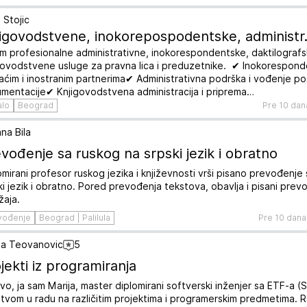
 Stojic
igovodstvene, inokorepospodentske, administr.
m profesionalne administrativne, inokorespondentske, daktilografs
govodstvene usluge za pravna lica i preduzetnike. ✔ Inokorespond
ćim i inostranim partnerima✔ Administrativna podrška i vođenje p
mentacije✔ Knjigovodstvena administracija i priprema…
alo
Beograd
Pre 10 dan
na Bila
vođenje sa ruskog na srpski jezik i obratno
omirani profesor ruskog jezika i književnosti vrši pisano prevođenje
ki jezik i obratno. Pored prevođenja tekstova, obavlja i pisani prev
žaja.
vođenje
Beograd | Palilula
Pre 10 dana
ja Teovanovic
5
jekti iz programiranja
vo, ja sam Marija, master diplomirani softverski inženjer sa ETF-a (S
stvom u radu na različitim projektima i programerskim predmetima. R