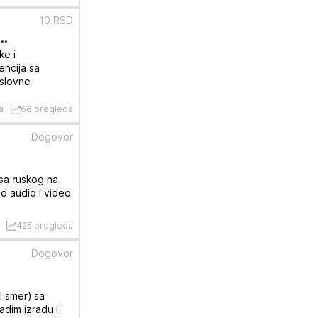
10 RSD
..
ke i
encija sa
oslovne
a
66 pregleda
Dogovor
 sa ruskog na
od audio i video
425 pregleda
Dogovor
I smer) sa
adim izradu i