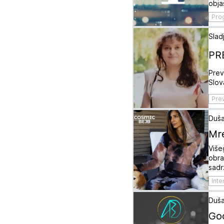
obja
Pro
Slad
PR
Prev
Slov
Pre
Duša
Mre
Više
obra
sadr
Inte
Duša
Goo