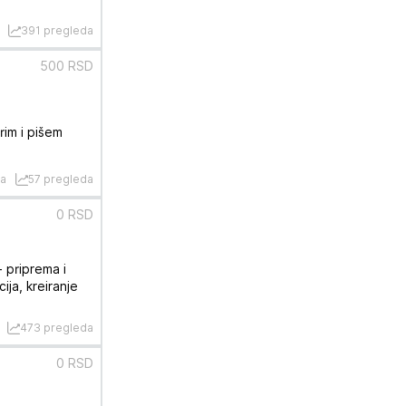
391 pregleda
500 RSD
rim i pišem
na
57 pregleda
0 RSD
- priprema i
ija, kreiranje
473 pregleda
0 RSD