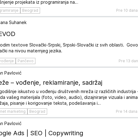
šnjenje projekata iz programiranja na…
gramiranje
Beograd
Pre 10 dana
jana Suhanek
EVOD
odim textove Slovački-Srpski, Srpski-Slovački iz svih oblasti. Govo
ački na nivou maternjeg jezika.
vođenje
Pančevo
Pre 13 da
n Pavlović
že – vođenje, reklamiranje, sadržaj
godišnje iskustvo u vođenju društvenih mreža iz različitih industrija 
da vašeg materijala (foto, video, audio), dizajniranje vizuala i animac
žaja, pisanje i korigovanje teksta, podešavanja i…
rnet marketing
Beograd
Pre 14 dana
n Pavlović
gle Ads | SEO | Copywriting