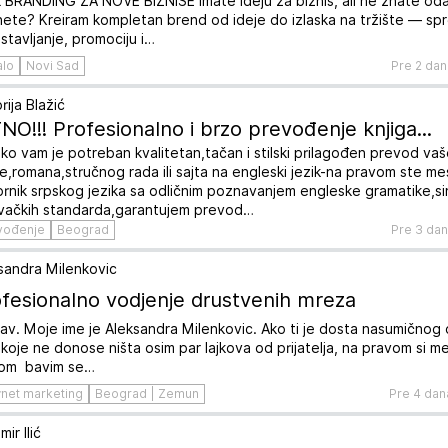
 BRANDING ZA NOVE BIZNISE Imate ideju za biznis, ali ne znate od
ete? Kreiram kompletan brend od ideje do izlaska na tržište — sp
stavljanje, promociju i…
alo
Novi Sad
Pre 2 dan
rija Blažić
NO!!! Profesionalno i brzo prevođenje knjiga...
iko vam je potreban kvalitetan,tačan i stilski prilagođen prevod va
ge,romana,stručnog rada ili sajta na engleski jezik-na pravom ste me
rnik srpskog jezika sa odličnim poznavanjem engleske gramatike,si
vačkih standarda,garantujem prevod…
vođenje
Beograd
Pre 3 da
sandra Milenkovic
fesionalno vodjenje drustvenih mreza
av. Moje ime je Aleksandra Milenkovic. Ako ti je dosta nasumičnog o
a koje ne donose ništa osim par lajkova od prijatelja, na pravom si m
lom bavim se…
rnet marketing
Beograd | Zemun
Pre 4 dan
mir Ilić