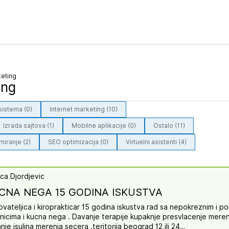
keting
ing
 sistema (0)
Internet marketing (10)
Izrada sajtova (1)
Mobilne aplikacije (0)
Ostalo (11)
iranje (2)
SEO optimizacija (0)
Virtuelni asistenti (4)
ica Djordjevic
CNA NEGA 15 GODINA ISKUSTVA
vateljica i kiroprakticar 15 godina iskustva rad sa nepokreznim i p
snicima i kucna nega . Davanje terapije kupaknje presvlacenje mere
nje isulina merenja secera .teritorija beograd 12,ili 24…