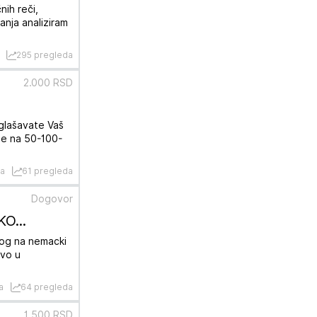
nih reči,
anja analiziram
295 pregleda
2.000 RSD
oglašavate Vaš
ase na 50-100-
na
61 pregleda
Dogovor
O...
og na nemacki
tvo u
a
64 pregleda
1.500 RSD