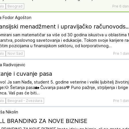
alo
Beograd
Pre 6 dan
a Fodor Agošton
ansijski menadžment i upravljačko računovods..
omirani sam matematičar sa više od 30 godina iskustva u oblastima f
arstva, poslovnog savetovanja i edukacije. Tokom svoje karijere ra
ičitim pozicijama u finansijskom sektoru, od korporativnog…
alo
Novi Sad
Pre 1 da
a Radivojevic
anje i cuvanje pasa
vo! Ja sam Nađa, student 5. godine veterine i veliki ljubitelj životin
ge:🐶 Šetanja pasa🏡 Čuvanja pasa💙 Puno pažnje, strpljenja i brig
imca. Vaš pas će biti…
alo
Beograd - Zvezdara
Pre 1 da
ša Nikolin
LL BRANDING ZA NOVE BIZNISE