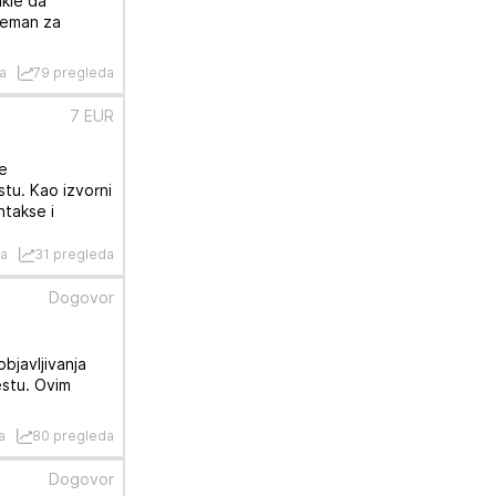
akle da
reman za
a
79 pregleda
7 EUR
še
stu. Kao izvorni
ntakse i
na
31 pregleda
Dogovor
bjavljivanja
estu. Ovim
a
80 pregleda
Dogovor