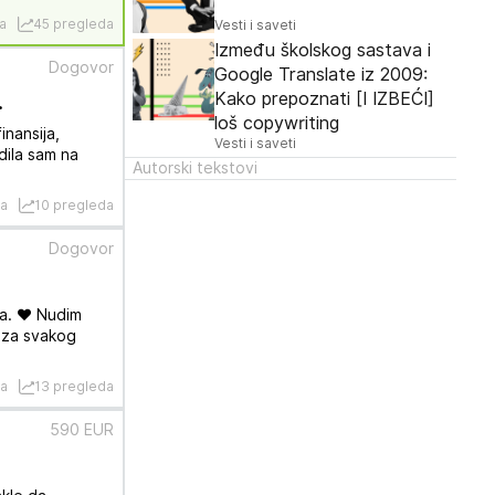
a
45 pregleda
Vesti i saveti
Između školskog sastava i
Dogovor
Google Translate iz 2009:
.
Kako prepoznati [I IZBEĆI]
loš copywriting
inansija,
Vesti i saveti
dila sam na
Autorski tekstovi
na
10 pregleda
Dogovor
ja. ❤️ Nudim
e za svakog
na
13 pregleda
590 EUR