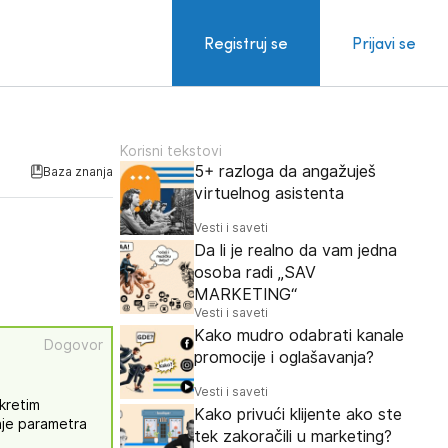
Registruj se
Prijavi se
Korisni tekstovi
5+ razloga da angažuješ
Baza znanja
virtuelnog asistenta
Vesti i saveti
Da li je realno da vam jedna
osoba radi „SAV
MARKETING“
Vesti i saveti
Kako mudro odabrati kanale
Dogovor
promocije i oglašavanja?
Vesti i saveti
okretim
Kako privući klijente ako ste
nje parametra
tek zakoračili u marketing?