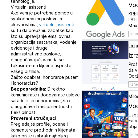
tehnologije.
Vo
Virtuelni asistenti
Ako vam je potrebna pomoć u
KRE
svakodnevnim poslovnim
I ST
aktivnostima,
virtuelni asistenti
Max
su tu da preuzmu zadatke kao
Inte
što su upravljanje emailovima,
organizacija sastanaka, vođenje
Laza
evidencije i druge
Izr
administrativne poslove,
omogućavajući vam da se
Prof
fokusirate na ključne aspekte
da v
vašeg biznisa.
Održ
Zašto odabrati honorarce putem
Honorarci.rs?
Izra
Bez posrednika:
Direktno
komunicirate i dogovarate uslove
Milo
saradnje sa honorarcima, što
Vođ
omogućava transparentnost i
fleksibilnost.
Uspe
Provereni stručnjaci:
Face
Pregledajte profile, ocene i
obja
komentare prethodnih klijenata
Inte
kako biste izabrali najboljeg