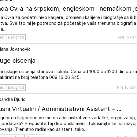
ada Cv-a na srpskom, engleskom i nemačkom je.
da Cv-a za početni nivo karijere, promenu karijere i biografije sa ili
stva. Sve što mi je potrebno za početak je vaša trenutna biografija
ta…
alo
Beograd
Pre 15 dan
ana Jovanovic
uge ciscenja
m usluge ciscenja stanova i lokala. Cena od 1000 do 1200 din po 
aktirati na broj telefona 069 16 06 345.
alo
Beograd
Pre 16 dan
sandra Djuric
usni Virtualni / Administrativni Asistent – ...
i gubite dragoceno vreme na administrativne zadatke, organizaciju, 
 podataka? Prepustite taj deo posla meni i fokusirajte se na razvo
ovanja! Trenutno radim kao asistent, tako…