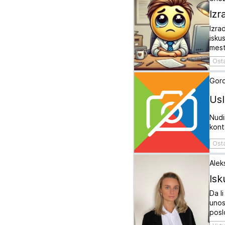
Izr
Izra
isku
mes
Ost
Gord
Usl
Nudi
kont
Ost
Alek
Isk
Da l
unos
posl