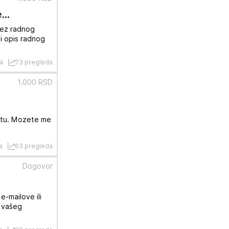
..
 bez radnog
 i opis radnog
a
73 pregleda
1.000 RSD
satu. Mozete me
a
63 pregleda
Dogovor
e-mailove ili
j vašeg