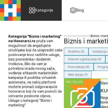
Skip to content
Kategorije
Blog
Honorarni poslovi
Biznis i mar
Kategorija "Biznis i marketing"
Biznis i market
na Honorarci.rs
pruža vam
mogućnost da angažujete
stručnjake koji će unaprediti vaše
Analitika (0)
Instalacija
poslovanje kroz različite usluge,
bez posrednika i dodatnih
Internet oglašavanje (5)
troškova. Bilo da vam je
Prevođenje (9)
Program
potrebna izrada novog sajta,
vođenje efikasnih marketinških
Web dizajn (1)
kampanja ili podrška virtuelnih
asistenata, na našoj platformi
VRH OGLAS
Slav
možete pronaći odgovarajuće
KU
honorarce koji će vam pomoći da
ostvarite poslovne ciljeve.
Nego
Usluge u kategoriji "Biznis i
kori
marketing"
dava