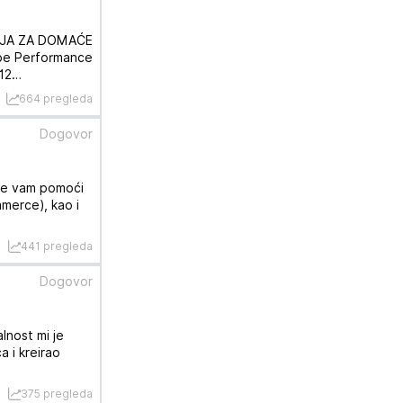
NJA ZA DOMAĆE
be Performance
12…
664 pregleda
Dogovor
 će vam pomoći
merce), kao i
441 pregleda
Dogovor
lnost mi je
 i kreirao
375 pregleda