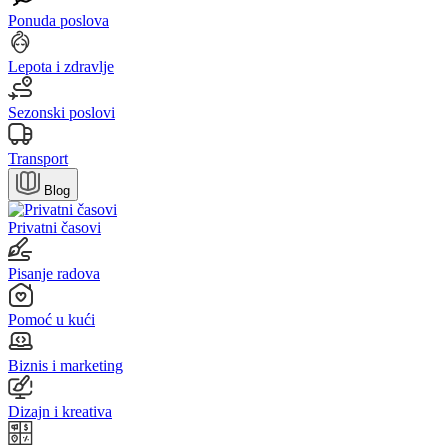
Ponuda poslova
Lepota i zdravlje
Sezonski poslovi
Transport
Blog
Privatni časovi
Pisanje radova
Pomoć u kući
Biznis i marketing
Dizajn i kreativa