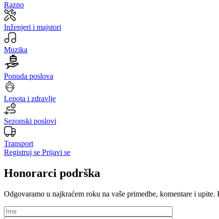
Razno
Inženjeri i majstori
Muzika
Ponuda poslova
Lepota i zdravlje
Sezonski poslovi
Transport
Registruj se
Prijavi se
Honorarci podrška
Odgovaramo u najkraćem roku na vaše primedbe, komentare i upite. 