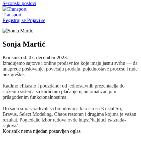
Sezonski poslovi
Transport
Registruj se
Prijavi se
Sonja Martić
Korisnik od: 07. decembar 2023.
Izrađujemo sajtove i online prodavnice koje imaju jasnu svrhu — da
unaprede poslovanje, povećaju prodaju, pojednostave procese i rade
bez greške.
Radimo efikasno i pouzdano: od jednostavnih prezentacija do
složenih sistema sa kartičnim plaćanjem, automatizacijom i
prilagođenim funkcionalnostima.
Do sada smo sarađivali sa brendovima kao što su Kristal So,
Bravus, Select Modeling, Chaos restoran i drugima kojima je važan
rezultat. Pogledajte izbor radova ovde https://hajduci.rs/izrada-
sajtova/
Korisnik nema nijedan postavljen oglas