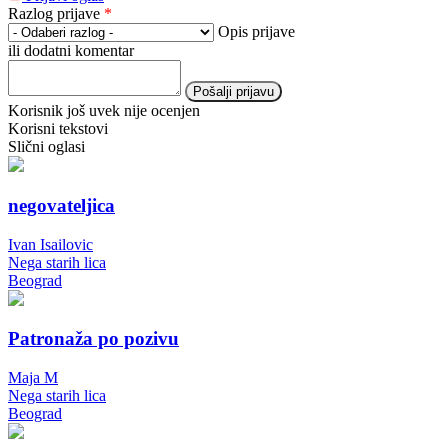
Razlog prijave
*
Opis prijave
ili dodatni komentar
Pošalji prijavu
Korisnik još uvek nije ocenjen
Korisni tekstovi
Slični oglasi
negovateljica
Ivan Isailovic
Nega starih lica
Beograd
Patronaža po pozivu
Maja M
Nega starih lica
Beograd