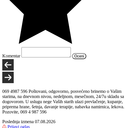
Komentar
Oceni
069 4987 596 Poštovani, odgovorno, posvećeno brinemo o Vašim
starima, na dnevnom nivou, nedeljnom, mesečnom, 24/7u skladu sa
dogovorom. U uslugu nege Vaših starih ulazi prevlačenje, kupanje,
priprema hrane, šetnja, davanje terapije, nabavka namirnica, lekova.
Pozovite, 069 4 987 596
Poslednja izmena 07.08.2026
Prijavi oglas