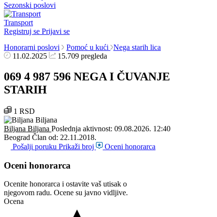
Sezonski poslovi
Transport
Registruj se
Prijavi se
Honorarni poslovi
Pomoć u kući
Nega starih lica
11.02.2025
15.709 pregleda
069 4 987 596 NEGA I ČUVANJE
STARIH
1 RSD
Biljana Biljana
Poslednja aktivnost: 09.08.2026. 12:40
Beograd
Član od: 22.11.2018.
Pošalji poruku
Prikaži broj
Oceni honorarca
Oceni honorarca
Ocenite honorarca i ostavite vaš utisak o
njegovom radu. Ocene su javno vidljive.
Ocena