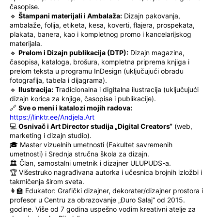
časopise.
🔹
Štampani materijali i Ambalaža:
Dizajn pakovanja,
ambalaže, folija, etiketa, kesa, koverti, flajera, prospekata,
plakata, banera, kao i kompletnog promo i kancelarijskog
materijala.
🔹
Prelom i Dizajn publikacija (DTP):
Dizajn magazina,
časopisa, kataloga, brošura, kompletna priprema knjiga i
prelom teksta u programu InDesign (uključujući obradu
fotografija, tabela i dijagrama).
🔹
Ilustracija:
Tradicionalna i digitalna ilustracija (uključujući
dizajn korica za knjige, časopise i publikacije).
🔗
Sve o meni i katalozi mojih radova:
https://linktr.ee/Andjela.Art
💻
Osnivač i Art Director studija „Digital Creators“
(web,
marketing i dizajn studio).
🎓 Master vizuelnih umetnosti (Fakultet savremenih
umetnosti) i Srednja stručna škola za dizajn.
🏛️ Član, samostalni umetnik i dizajner ULUPUDS-a.
🏆 Višestruko nagrađivana autorka i učesnica brojnih izložbi i
takmičenja širom sveta.
👩‍🏫 Edukator: Grafički dizajner, dekorater/dizajner prostora i
profesor u Centru za obrazovanje „Đuro Salaj“ od 2015.
godine. Više od 7 godina uspešno vodim kreativni atelje za