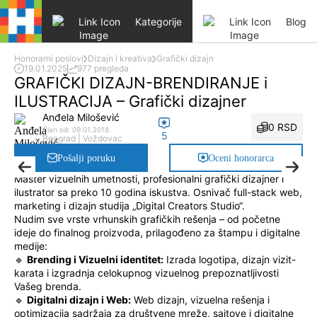
Skip to content
Kategorije
Blog
Honorarni poslovi
Dizajn i kreativa
Grafički dizajn
19.01.2025
977 pregleda
GRAFIČKI DIZAJN-BRENDIRANJE i
ILUSTRACIJA – Grafički dizajner
Anđela Milošević
0 RSD
Član od: 09.01.2018.
5
Beograd | Voždovac
Pošalji poruku
Oceni honorarca
Master vizuelnih umetnosti, profesionalni grafički dizajner i
ilustrator sa preko 10 godina iskustva. Osnivač full-stack web,
marketing i dizajn studija „Digital Creators Studio“.
Nudim sve vrste vrhunskih grafičkih rešenja – od početne
ideje do finalnog proizvoda, prilagođeno za štampu i digitalne
medije:
🔹
Brending i Vizuelni identitet:
Izrada logotipa, dizajn vizit-
karata i izgradnja celokupnog vizuelnog prepoznatljivosti
Vašeg brenda.
🔹
Digitalni dizajn i Web:
Web dizajn, vizuelna rešenja i
optimizacija sadržaja za društvene mreže, sajtove i digitalne