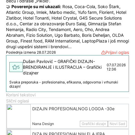
decu i odrasle „Pikolo“.
🤝
Poverenje su mi ukazali:
Rosa, Coca-Cola, Soko Štark,
Atlantic Group, Imlek, Marbo medic, Yufo farm, Florient, Hotel
Zlatibor, Hotel Tonanti, Hotel Crystal, G4S Secure Solutions
d.o.o., Centar za obrazovanje Đuro Salaj, Gimnazija Stefan
Nemanja, Radio City, Tendamont, Aero, Oho, Andrea
Abraham, Fizio Solution, Ugo Barbato, Boris Deheljan, OLDA
Group, Finest food, RAM International, LaptopPlaza i još mnogi
drugi uspešni sistemi i brendovi…
Prijavi oglas
Poslednja izmena 28.07.2026
Dušan Pavlović – GRAFIČKI DIZAJN-
07.07.2026
5
BRENDIRANJE i ILUSTRACIJA – Grafički
12:36
dizajner
Svaka preporuka - profesionalna, efikasna, odgovorna i vrhunski
dizajn!
Korisni tekstovi
Slični oglasi
DIZAJN PROFESIONALNOG LOGOA -30e
Nana Design
Grafički dizajn
Novi Sad
DIZAJN PROFESIONALNIH FLAJERA