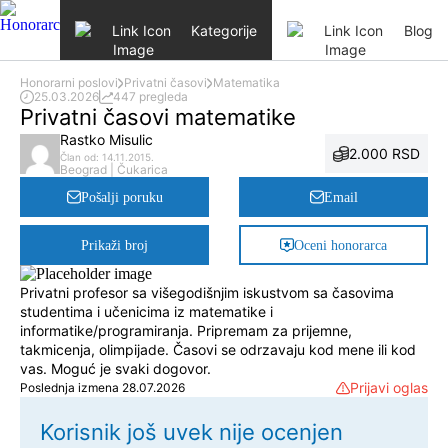
Skip to content
Kategorije
Blog
Honorarni poslovi
Privatni časovi
Matematika
25.03.2026
447 pregleda
Privatni časovi matematike
Rastko Misulic
2.000 RSD
Član od: 14.11.2015.
Beograd | Čukarica
Pošalji poruku
Email
Prikaži broj
Oceni honorarca
Privatni profesor sa višegodišnjim iskustvom sa časovima
studentima i učenicima iz matematike i
informatike/programiranja. Pripremam za prijemne,
takmicenja, olimpijade. Časovi se odrzavaju kod mene ili kod
vas. Moguć je svaki dogovor.
Prijavi oglas
Poslednja izmena 28.07.2026
Korisnik još uvek nije ocenjen