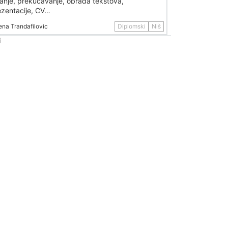
sanje, prekucavanje, obrada tekstova,
ezentacije, CV…
ena Trandafilovic
Diplomski
Niš
i