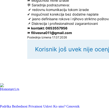
⏩ Mogućnost hitne izrade
💬 Saradnja podrazumeva:
✔ redovnu komunikaciju tokom izrade
✔ mogućnost korekcija bez dodatne naplate
✔ jasno definisane rokove i njihovo striktno poštov
📌 Diskrecija i profesionalnost zagarantovani
⏩ kontakt: 0653557956
⏩ filivesna011@gmail.com
Poslednja izmena 17.07.2026
Korisnik još uvek nije ocen
Podrška
Bezbednost
Privatnost
Uslovi
Ko smo?
Cenovnik