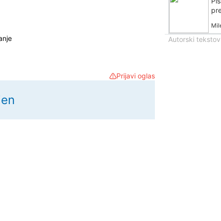
Pi
pr
Mil
anje
Autorski tekstov
Prijavi oglas
jen