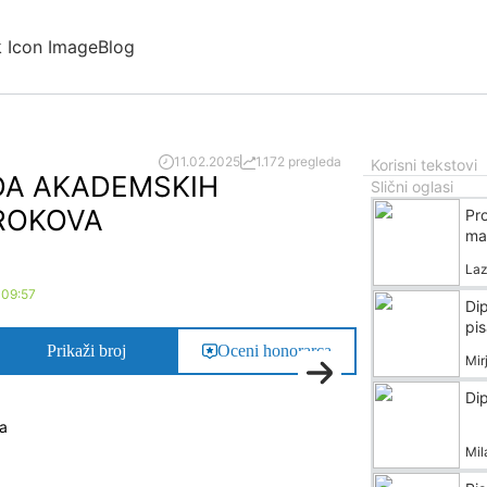
Blog
11.02.2025
1.172 pregleda
Korisni tekstovi
DA AKADEMSKIH
Slični oglasi
ROKOVA
Pr
ma
Laz
 09:57
Dip
pi
Prikaži broj
Oceni honorarca
Mir
Di
ta
Mil