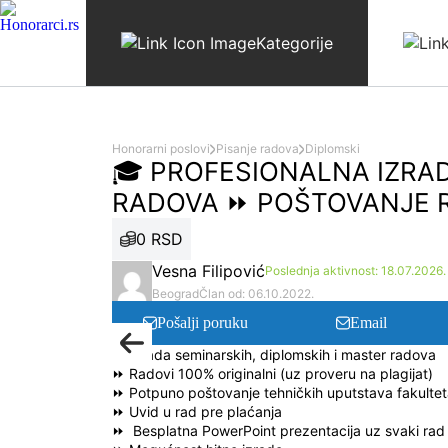
Skip to content
Kategorije
Honorarni poslovi
Pisanje radova
Diplomski
🎓 PROFESIONALNA IZRA
RADOVA ⏩ POŠTOVANJE 
0 RSD
Vesna Filipović
Poslednja aktivnost: 18.07.2026.
Beograd
Član od: 06.10.2022.
Pošalji poruku
Email
⏩ Izrada seminarskih, diplomskih i master radova
⏩ Radovi 100% originalni (uz proveru na plagijat)
⏩ Potpuno poštovanje tehničkih uputstava fakulte
⏩ Uvid u rad pre plaćanja
⏩ Besplatna PowerPoint prezentacija uz svaki rad