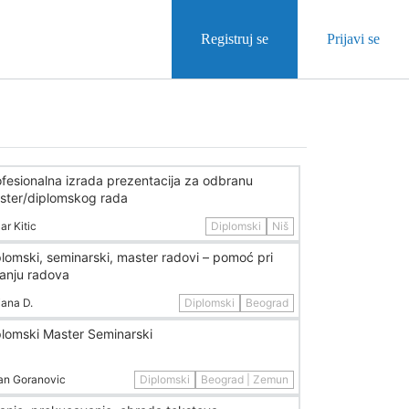
Registruj se
Prijavi se
ofesionalna izrada prezentacija za odbranu
ster/diplomskog rada
ar Kitic
Diplomski
Niš
lomski, seminarski, master radovi – pomoć pri
sanju radova
jana D.
Diplomski
Beograd
plomski Master Seminarski
an Goranovic
Diplomski
Beograd | Zemun