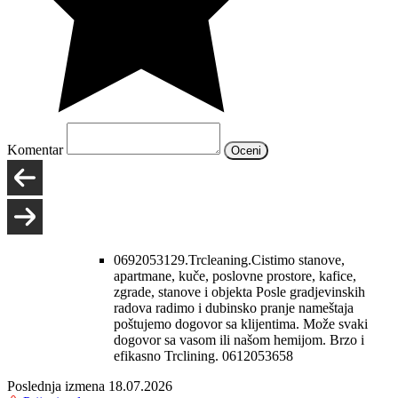
Komentar
Oceni
0692053129.Trcleaning.Cistimo stanove,
apartmane, kuče, poslovne prostore, kafice,
zgrade, stanove i objekta Posle gradjevinskih
radova radimo i dubinsko pranje nameštaja
poštujemo dogovor sa klijentima. Može svaki
dogovor sa vasom ili našom hemijom. Brzo i
efikasno Trclining. 0612053658
Poslednja izmena 18.07.2026