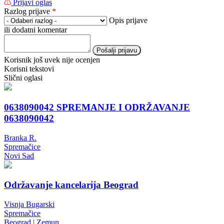
Prijavi oglas
Razlog prijave
*
Opis prijave
ili dodatni komentar
Pošalji prijavu
Korisnik još uvek nije ocenjen
Korisni tekstovi
Slični oglasi
0638090042 SPREMANJE I ODRŽAVANJE
0638090042
Branka R.
Spremačice
Novi Sad
Održavanje kancelarija Beograd
Visnja Bugarski
Spremačice
Beograd | Zemun