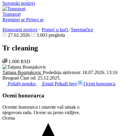
Sezonski poslovi
Transport
Registruj se
Prijavi se
Honorarni poslovi
Pomoć u kući
Spremačice
27.02.2026
3.003 pregleda
Tr cleaning
1.000 RSD
Tatjana Bosnjakovic
Poslednja aktivnost: 18.07.2026. 13:16
Beograd
Član od: 25.12.2025.
Pošalji poruku
Email
Prikaži broj
Oceni honorarca
Oceni honorarca
Ocenite honorarca i ostavite vaš utisak o
njegovom radu. Ocene su javno vidljive.
Ocena