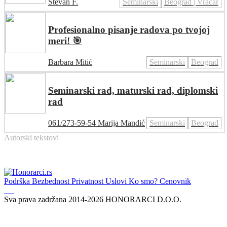
Stevan F.
Seminarski
Beograd | Vračar
Profesionalno pisanje radova po tvojoj
meri! 🎯
Barbara Mitić
Seminarski
Beograd
Seminarski rad, maturski rad, diplomski
rad
061/273-59-54 Marija Mandić
Seminarski
Beograd
Autorski tekstovi
Podrška
Bezbednost
Privatnost
Uslovi
Ko smo?
Cenovnik
Sva prava zadržana 2014-2026 HONORARCI D.O.O.