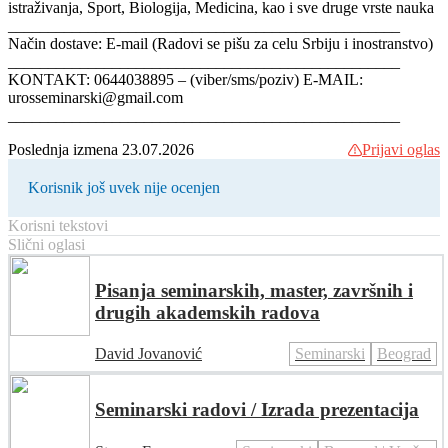
istraživanja, Sport, Biologija, Medicina, kao i sve druge vrste nauka
_________________________________________________
Način dostave: E-mail (Radovi se pišu za celu Srbiju i inostranstvo)
_________________________________________________
KONTAKT: 0644038895 – (viber/sms/poziv) E-MAIL:
urosseminarski@gmail.com
_________________________________________________
Poslednja izmena 23.07.2026
Prijavi oglas
Korisnik još uvek nije ocenjen
Korisni tekstovi
Slični oglasi
Pisanja seminarskih, master, završnih i
drugih akademskih radova
David Jovanović
Seminarski
Beograd
Seminarski radovi / Izrada prezentacija