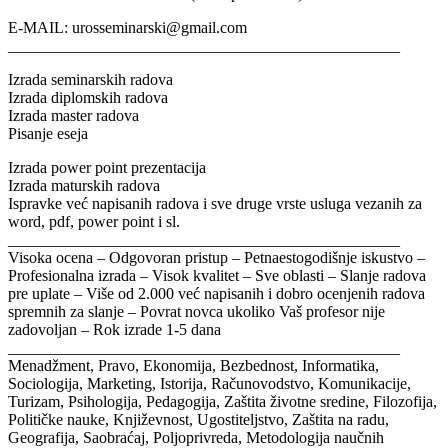
E-MAIL: urosseminarski@gmail.com
_________________________________________________
Izrada seminarskih radova
Izrada diplomskih radova
Izrada master radova
Pisanje eseja
Izrada power point prezentacija
Izrada maturskih radova
Ispravke već napisanih radova i sve druge vrste usluga vezanih za
word, pdf, power point i sl.
_________________________________________________
Visoka ocena – Odgovoran pristup – Petnaestogodišnje iskustvo –
Profesionalna izrada – Visok kvalitet – Sve oblasti – Slanje radova
pre uplate – Više od 2.000 već napisanih i dobro ocenjenih radova
spremnih za slanje – Povrat novca ukoliko Vaš profesor nije
zadovoljan – Rok izrade 1-5 dana
_________________________________________________
Menadžment, Pravo, Ekonomija, Bezbednost, Informatika,
Sociologija, Marketing, Istorija, Računovodstvo, Komunikacije,
Turizam, Psihologija, Pedagogija, Zaštita životne sredine, Filozofija,
Političke nauke, Književnost, Ugostiteljstvo, Zaštita na radu,
Geografija, Saobraćaj, Poljoprivreda, Metodologija naučnih