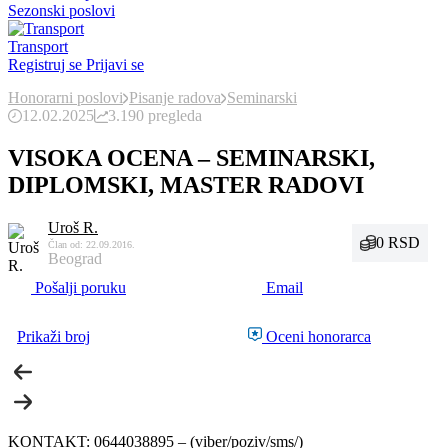
Sezonski poslovi
Transport
Registruj se
Prijavi se
Honorarni poslovi
Pisanje radova
Seminarski
12.02.2025
3.190 pregleda
VISOKA OCENA – SEMINARSKI,
DIPLOMSKI, MASTER RADOVI
Uroš R.
0 RSD
Član od: 22.09.2016.
Beograd
Pošalji poruku
Email
Prikaži broj
Oceni honorarca
KONTAKT: 0644038895 – (viber/poziv/sms/)