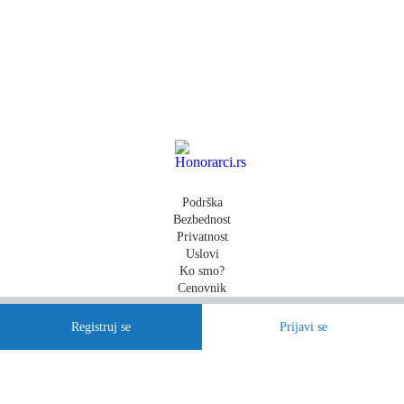
Podrška
Bezbednost
Privatnost
Uslovi
Ko smo?
Cenovnik
Sva prava zadržana 2014-2026 HONORARCI D.O.O.
Registruj se
Prijavi se