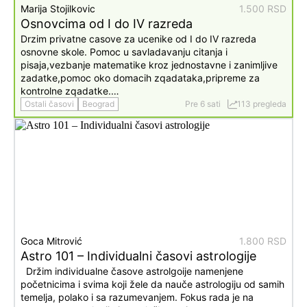
Marija Stojilkovic
1.500 RSD
Osnovcima od I do IV razreda
Drzim privatne casove za ucenike od I do IV razreda
osnovne skole. Pomoc u savladavanju citanja i
pisaja,vezbanje matematike kroz jednostavne i zanimljive
zadatke,pomoc oko domacih zqadataka,pripreme za
kontrolne zqadatke.…
Ostali časovi
Beograd
Pre 6 sati
113 pregleda
Goca Mitrović
1.800 RSD
Astro 101 – Individualni časovi astrologije
Držim individualne časove astrolgoije namenjene
početnicima i svima koji žele da nauče astrologiju od samih
temelja, polako i sa razumevanjem. Fokus rada je na