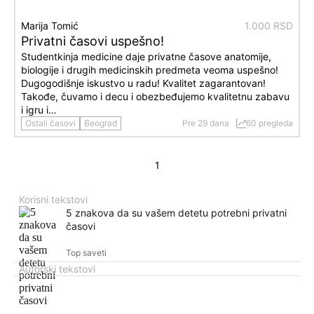
Marija Tomić
1.000 RSD
Privatni časovi uspešno!
Studentkinja medicine daje privatne časove anatomije,
biologije i drugih medicinskih predmeta veoma uspešno!
Dugogodišnje iskustvo u radu! Kvalitet zagarantovan!
Takođe, čuvamo i decu i obezbeđujemo kvalitetnu zabavu
i igru i…
Ostali časovi
Beograd
Pre 29 dana
60 pregleda
1
Korisni tekstovi
5 znakova da su vašem detetu potrebni privatni
časovi
Top saveti
Autorski tekstovi