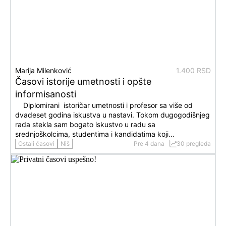
Marija Milenković
1.400 RSD
Časovi istorije umetnosti i opšte
informisanosti
Diplomirani istoričar umetnosti i profesor sa više od
dvadeset godina iskustva u nastavi. Tokom dugogodišnjeg
rada stekla sam bogato iskustvo u radu sa
srednjoškolcima, studentima i kandidatima koji…
Ostali časovi
Niš
Pre 4 dana
30 pregleda