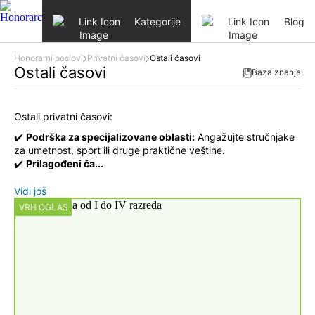
Skip to content
Kategorije
Blog
Honorarni poslovi
Privatni časovi
Ostali časovi
Ostali časovi
Baza znanja
Ostali privatni časovi:
✔️
Podrška za specijalizovane oblasti:
Angažujte stručnjake
za umetnost, sport ili druge praktične veštine.
✔️
Prilagođeni ča...
Vidi još
VRH OGLAS