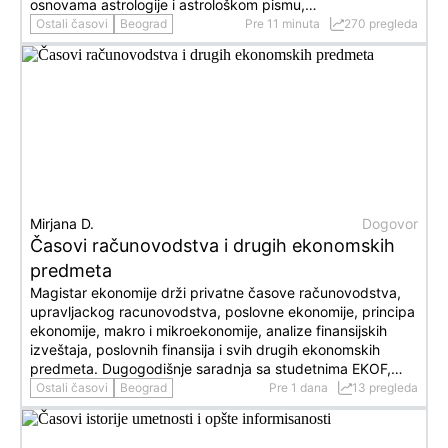
osnovama astrologije i astrološkom pismu,…
Ostali časovi
Beograd
Pre 11 minuta
270 pregleda
Mirjana D.
Dogovor
Časovi računovodstva i drugih ekonomskih
predmeta
Magistar ekonomije drži privatne časove računovodstva,
upravljackog racunovodstva, poslovne ekonomije, principa
ekonomije, makro i mikroekonomije, analize finansijskih
izveštaja, poslovnih finansija i svih drugih ekonomskih
predmeta. Dugogodišnje saradnja sa studetnima EKOF,…
Ostali časovi
Beograd
Pre 1 dana
13 pregleda