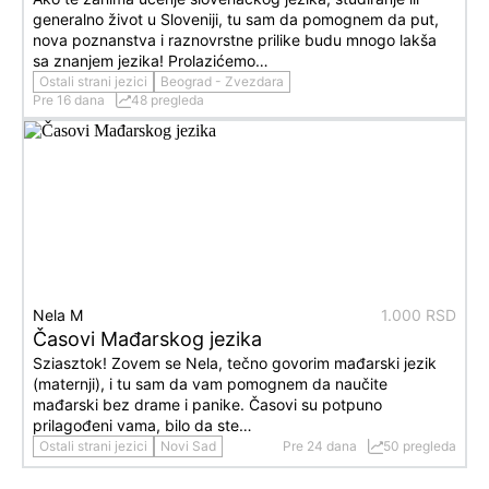
generalno život u Sloveniji, tu sam da pomognem da put,
nova poznanstva i raznovrstne prilike budu mnogo lakša
sa znanjem jezika! Prolazićemo…
Ostali strani jezici
Beograd - Zvezdara
Pre 16 dana
48 pregleda
Nela M
1.000 RSD
Časovi Mađarskog jezika
Sziasztok! Zovem se Nela, tečno govorim mađarski jezik
(maternji), i tu sam da vam pomognem da naučite
mađarski bez drame i panike. Časovi su potpuno
prilagođeni vama, bilo da ste…
Ostali strani jezici
Novi Sad
Pre 24 dana
50 pregleda