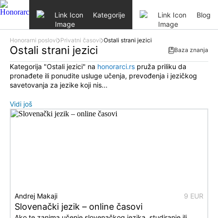
Skip to content
Kategorije
Blog
Honorarni poslovi
Privatni časovi
Ostali strani jezici
Ostali strani jezici
Baza znanja
Kategorija "Ostali jezici" na
honorarci.rs
pruža priliku da
pronađete ili ponudite usluge učenja, prevođenja i jezičkog
savetovanja za jezike koji nis...
Vidi još
Andrej Makaji
9 EUR
Slovenački jezik – online časovi
Ako te zanima učenje slovenačkog jezika, studiranje ili