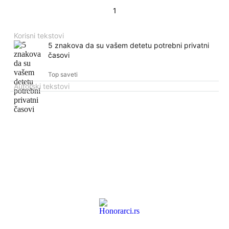
1
Korisni tekstovi
5 znakova da su vašem detetu potrebni privatni
časovi
Top saveti
Autorski tekstovi