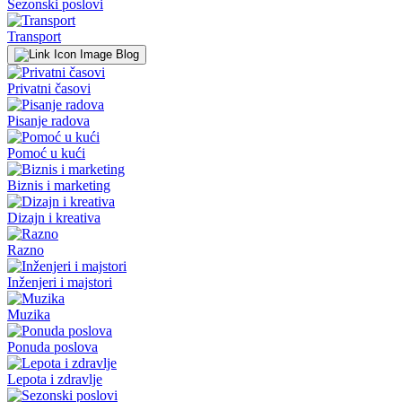
Sezonski poslovi
Transport
Blog
Privatni časovi
Pisanje radova
Pomoć u kući
Biznis i marketing
Dizajn i kreativa
Razno
Inženjeri i majstori
Muzika
Ponuda poslova
Lepota i zdravlje