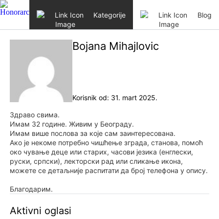
Skip to content
Kategorije
Blog
Bojana Mihajlovic
Korisnik od: 31. mart 2025.
Здраво свима.
Имам 32 године. Живим у Београду.
Имам више послова за које сам заинтересована.
Ако је некоме потребно чишћење зграда, станова, помоћ
око чување деце или старих, часови језика (енглески,
руски, српски), лекторски рад или сликање икона,
можете се детаљније распитати да број телефона у опису.
Благодарим.
Aktivni oglasi