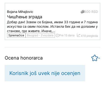
Bojana Mihajlovic
800 RSD
Чишћење зграда
Добар дан! Зовем се Бојана, имам 33 године и 7 година
искуства са овим послом. Истакла бих да не долазим у
станове, где живите. Иначе,…
Spremačice
Beograd - Zvezdara
Pre 15 dana
418 pregleda
-
Ocena honorarca
Korisnik još uvek nije ocenjen