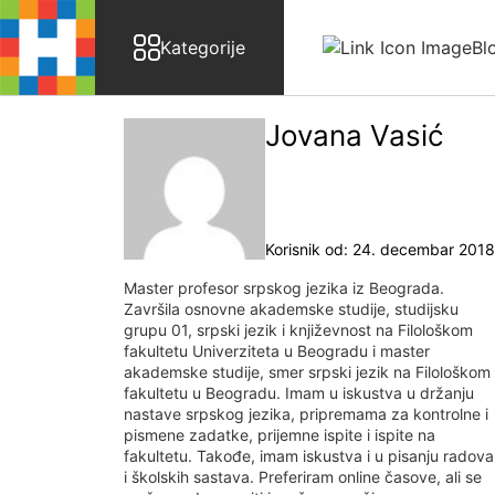
Skip to content
Kategorije
Bl
Jovana Vasić
Korisnik od: 24. decembar 2018
Master profesor srpskog jezika iz Beograda.
Završila osnovne akademske studije, studijsku
grupu 01, srpski jezik i književnost na Filološkom
fakultetu Univerziteta u Beogradu i master
akademske studije, smer srpski jezik na Filološkom
fakultetu u Beogradu. Imam u iskustva u držanju
nastave srpskog jezika, pripremama za kontrolne i
pismene zadatke, prijemne ispite i ispite na
fakultetu. Takođe, imam iskustva i u pisanju radova
i školskih sastava. Preferiram online časove, ali se