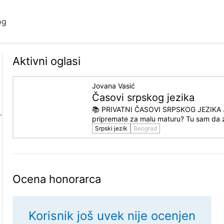
og
Aktivni oglasi
Jovana Vasić
Časovi srpskog jezika
📚 PRIVATNI ČASOVI SRPSKOG JEZIKA ✍️ 
.
pripremate za malu maturu? Tu sam da 
Srpski jezik
Beograd
Ocena honorarca
Korisnik još uvek nije ocenjen