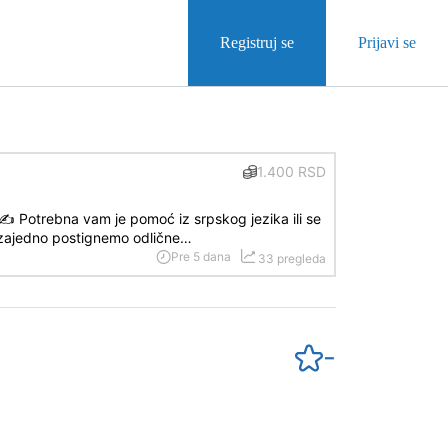
Registruj se
Prijavi se
1.400 RSD
Potrebna vam je pomoć iz srpskog jezika ili se
zajedno postignemo odlične…
Pre 5 dana
33 pregleda
-