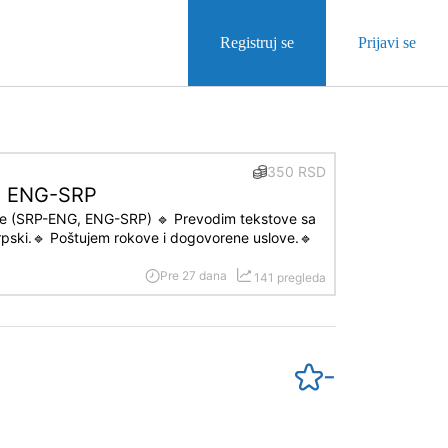
Registruj se
Prijavi se
350 RSD
G, ENG-SRP
ge (SRP-ENG, ENG-SRP) 🔹 Prevodim tekstove sa
rpski.🔹 Poštujem rokove i dogovorene uslove.🔹
Pre 27 dana
141 pregleda
-