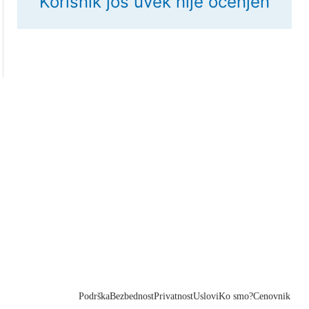
Korisnik još uvek nije ocenjen
Podrška
Bezbednost
Privatnost
Uslovi
Ko smo?
Cenovnik