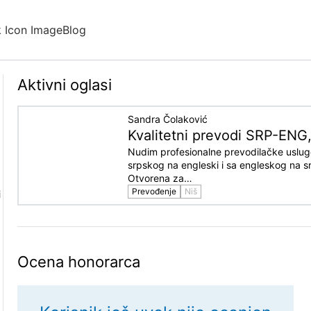
Blog
Aktivni oglasi
Sandra Čolaković
Kvalitetni prevodi SRP-EN
Nudim profesionalne prevodilačke uslu
srpskog na engleski i sa engleskog na s
Otvorena za…
Prevođenje
Niš
i
Ocena honorarca