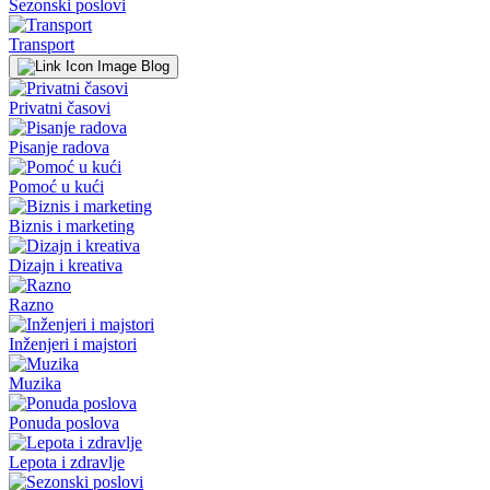
Sezonski poslovi
Transport
Blog
Privatni časovi
Pisanje radova
Pomoć u kući
Biznis i marketing
Dizajn i kreativa
Razno
Inženjeri i majstori
Muzika
Ponuda poslova
Lepota i zdravlje