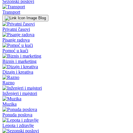
Sezonski poslovi
Transport
Blog
Privatni časovi
Pisanje radova
Pomoć u kući
Biznis i marketing
Dizajn i kreativa
Razno
Inženjeri i majstori
Muzika
Ponuda poslova
Lepota i zdravlje