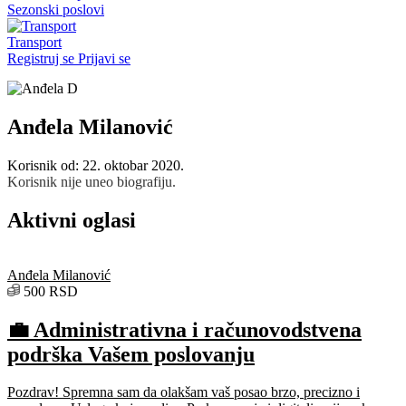
Sezonski poslovi
Transport
Registruj se
Prijavi se
Anđela Milanović
Korisnik od: 22. oktobar 2020.
Korisnik nije uneo biografiju.
Aktivni oglasi
Anđela Milanović
500 RSD
💼 Administrativna i računovodstvena
podrška Vašem poslovanju
Pozdrav! Spremna sam da olakšam vaš posao brzo, precizno i