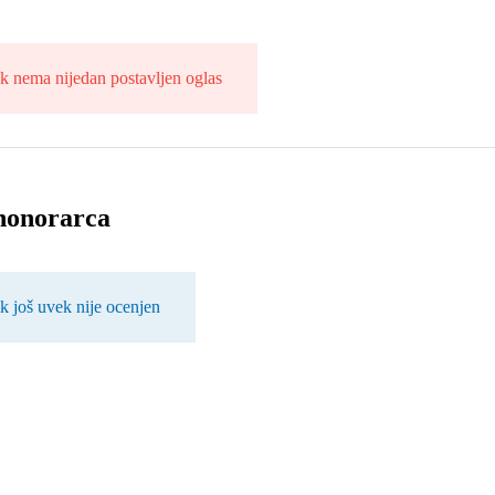
k nema nijedan postavljen oglas
honorarca
k još uvek nije ocenjen