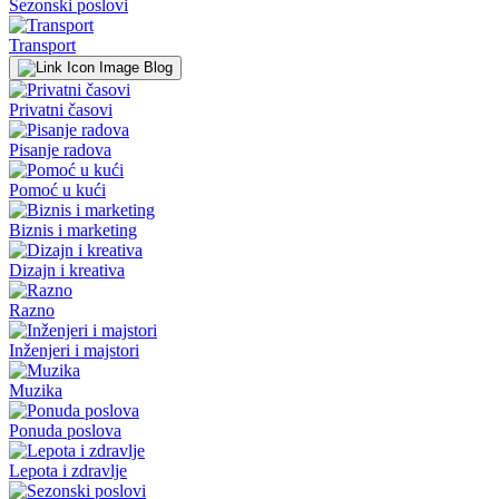
Sezonski poslovi
Transport
Blog
Privatni časovi
Pisanje radova
Pomoć u kući
Biznis i marketing
Dizajn i kreativa
Razno
Inženjeri i majstori
Muzika
Ponuda poslova
Lepota i zdravlje