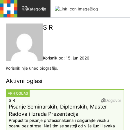
Skip to content
Kategorije
Blog
S R
Korisnik od: 15. jun 2026.
Korisnik nije uneo biografiju.
Aktivni oglasi
VRH OGLAS
S R
Dogovor
Pisanje Seminarskih, Diplomskih, Master
Radova i Izrada Prezentacija
Prepustite pisanje profesionalcima i osigurajte visoku
ocenu bez stresa! Naš tim se sastoji od više ljudi i svaka