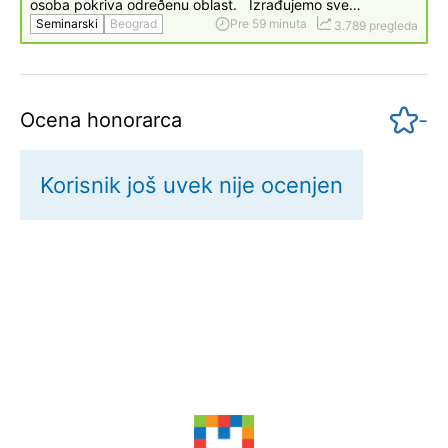
osoba pokriva odreðenu oblast. Izrađujemo sve…
Seminarski
Beograd
Pre 59 minuta
3.789 pregleda
-
Ocena honorarca
Korisnik još uvek nije ocenjen