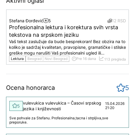
Aktivni oglasi
Stefana Đorđević
5
12 RSD
Profesionalna lektura i korektura svih vrsta
tekstova na srpskom jeziku
Vaš tekst zaslužuje da bude besprekoran! Bez obzira na to
koliko je sadržaj kvalitetan, pravopisne, gramatičke i stilske
greške mogu narušiti Vaš profesionalni ugled ili…
Lektura
Beograd | Novi Beograd
Pre 16 dana
113 pregleda
5
Ocena honorarca
vulevukica vulevukica – Časovi srpskog
15.04.2026
5
21:20
jezika i književnosti
Sve pohvale za Stefanu. Profesionalna,tacna i strpljiva,sve
preporuke.