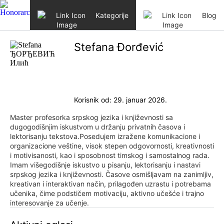
Skip to content
Kategorije
Blog
Stefana Đorđević
Korisnik od: 29. januar 2026.
Master profesorka srpskog jezika i književnosti sa
dugogodišnjim iskustvom u držanju privatnih časova i
lektorisanju tekstova.Posedujem izražene komunikacione i
organizacione veštine, visok stepen odgovornosti, kreativnosti
i motivisanosti, kao i sposobnost timskog i samostalnog rada.
Imam višegodišnje iskustvo u pisanju, lektorisanju i nastavi
srpskog jezika i književnosti. Časove osmišljavam na zanimljiv,
kreativan i interaktivan način, prilagođen uzrastu i potrebama
učenika, čime podstičem motivaciju, aktivno učešće i trajno
interesovanje za učenje.