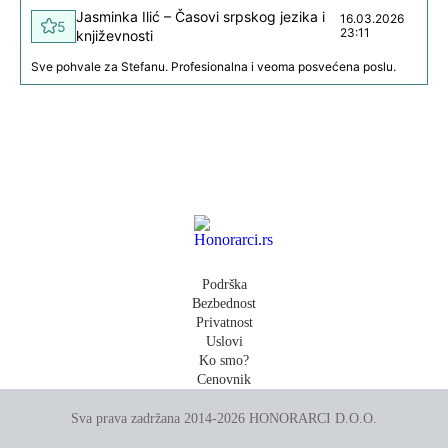
Jasminka Ilić – Časovi srpskog jezika i
16.03.2026
5
23:11
književnosti
Sve pohvale za Stefanu. Profesionalna i veoma posvećena poslu.
Podrška
Bezbednost
Privatnost
Uslovi
Ko smo?
Cenovnik
Sva prava zadržana 2014-2026 HONORARCI D.O.O.