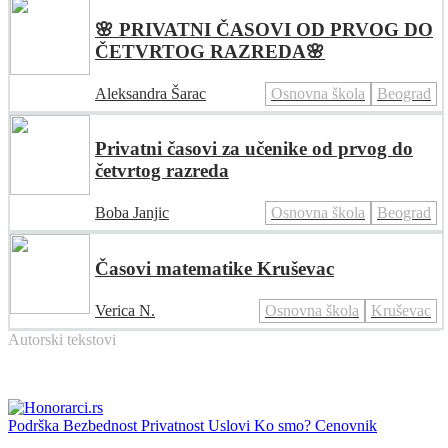
🌸 PRIVATNI ČASOVI OD PRVOG DO
ČETVRTOG RAZREDA🌸
Aleksandra Šarac
Osnovna škola
Beograd
Privatni časovi za učenike od prvog do
četvrtog razreda
Boba Janjic
Osnovna škola
Beograd
Časovi matematike Kruševac
Verica N.
Osnovna škola
Kruševac
Autorski tekstovi
Podrška
Bezbednost
Privatnost
Uslovi
Ko smo?
Cenovnik