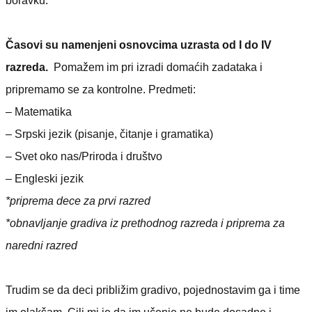
boravku.
Časovi su namenjeni osnovcima uzrasta od I do IV
razreda.
Pomažem im pri izradi domaćih zadataka i
pripremamo se za kontrolne. Predmeti:
– Matematika
– Srpski jezik (pisanje, čitanje i gramatika)
– Svet oko nas/Priroda i društvo
– Engleski jezik
*priprema dece za prvi razred
*obnavljanje gradiva iz prethodnog razreda i priprema za
naredni razred
Trudim se da deci približim gradivo, pojednostavim ga i time