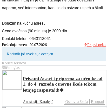
im olakšam. Cilj mi je da im učenje ne bude dosadno i
naporno, već interesantno, kao i to da ostvare uspeh u školi.
Dolazim na kućnu adresu.
Cena dvočasa (90 minuta) je 2000 din.
Kontakt telefon: 0643113061
Poslednja izmena 20.07.2026
Prijavi oglas
Korisnik još uvek nije ocenjen
Korisni tekstovi
Slični oglasi
Privatni časovi i priprema za učenike od
1. do 4. razreda osnovne škole tokom
letnjeg raspusta!☀️🍀
Anastasija Karalejić
Osnovna škola
Beograd