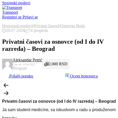
Sezonski poslovi
Transport
Registruj se
Prijavi se
Honorarni poslovi
Privatni časovi
Osnovna škola
20.07.2026
74 pregleda
Privatni časovi za osnovce (od I do IV
razreda) – Beograd
Aleksandar Petrić
2.000 RSD
Član od: 20.04.2025.
Beograd
Pošalji poruku
Oceni honorarca
Privatni časovi za osnovce (od I do IV razreda) – Beograd
Ja sam student medicine, sa iskustvom u radu u produženom