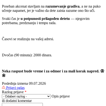
Poseban akcenat stavljam na
razumevanje gradiva
, a ne na puko
učenje napamet, jer je važno da dete zaista razume ono što uči.
Svaki čas je
u potpunosti
prilagođen detetu
— njegovim
potrebama, predznanju i tempu rada.
Časovi se realizuju na vašoj adresi.
Dvočas (90 minuta): 2000 dinara.
Neka raspust bude vreme i za odmor i za mali korak napred. 🦋
🌼
Poslednja izmena 09.07.2026
Prijavi oglas
Razlog prijave
*
Opis prijave
ili dodatni komentar