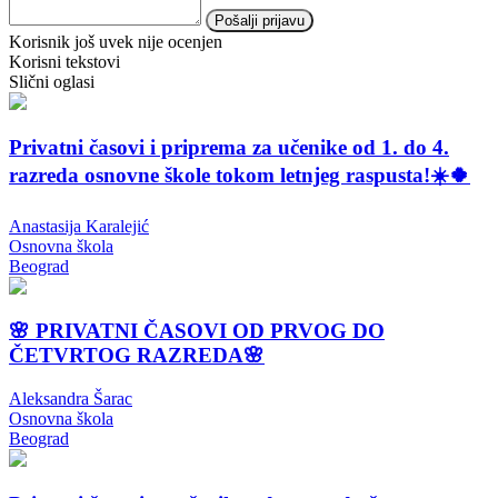
Pošalji prijavu
Korisnik još uvek nije ocenjen
Korisni tekstovi
Slični oglasi
Privatni časovi i priprema za učenike od 1. do 4.
razreda osnovne škole tokom letnjeg raspusta!☀️🍀
Anastasija Karalejić
Osnovna škola
Beograd
🌸 PRIVATNI ČASOVI OD PRVOG DO
ČETVRTOG RAZREDA🌸
Aleksandra Šarac
Osnovna škola
Beograd