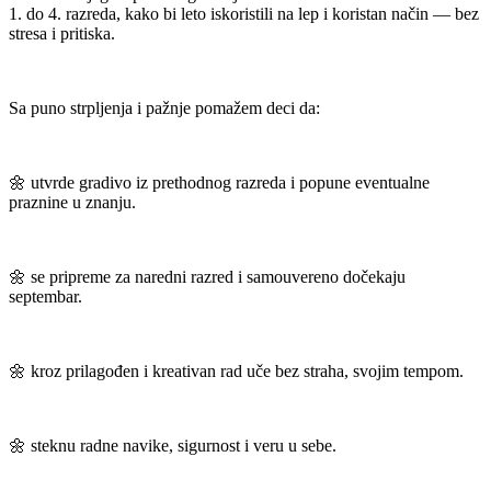
1. do 4. razreda, kako bi leto iskoristili na lep i koristan način — bez
stresa i pritiska.
Sa puno strpljenja i pažnje pomažem deci da:
🌼 utvrde gradivo iz prethodnog razreda i popune eventualne
praznine u znanju.
🌼 se pripreme za naredni razred i samouvereno dočekaju
septembar.
🌼 kroz prilagođen i kreativan rad uče bez straha, svojim tempom.
🌼 steknu radne navike, sigurnost i veru u sebe.