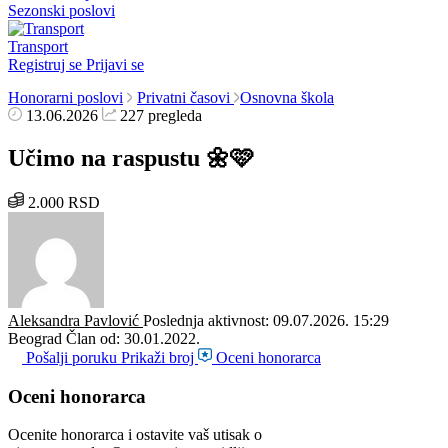
Sezonski poslovi
Transport
Registruj se
Prijavi se
Honorarni poslovi
Privatni časovi
Osnovna škola
13.06.2026
227 pregleda
Učimo na raspustu 🌼🩷
2.000 RSD
Aleksandra Pavlović
Poslednja aktivnost: 09.07.2026. 15:29
Beograd
Član od: 30.01.2022.
Pošalji poruku
Prikaži broj
Oceni honorarca
Oceni honorarca
Ocenite honorarca i ostavite vaš utisak o