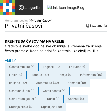
Skip to content
Kategorije
Blog
Honorarni poslovi
Privatni časovi
Privatni časovi
Baza znanja
KRENITE SA ČASOVIMA NA VREME!
Gradivo je svake godine sve obimnije, a vremena za učenje
često premalo. Kada se približe kontrolni, kolokvijumi ili is...
Vidi još
Časovi muzike (6)
Engleski (19)
Fakultet (6)
Fizika (9)
Francuski (7)
Hemija (8)
Informatika (10)
Italijanski (2)
Matematika (30)
Nemački (18)
Osnovna škola (9)
Ostali časovi (5)
Ostali strani jezici (3)
Ruski (2)
Španski (4)
Srednja škola (6)
Srpski jezik (8)