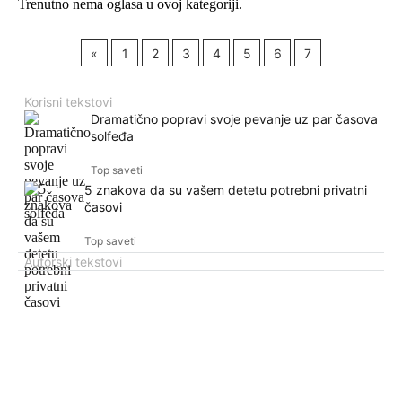
Trenutno nema oglasa u ovoj kategoriji.
«
1
2
3
4
5
6
7
Korisni tekstovi
Dramatično popravi svoje pevanje uz par časova
solfeđa
Top saveti
5 znakova da su vašem detetu potrebni privatni
časovi
Top saveti
Autorski tekstovi